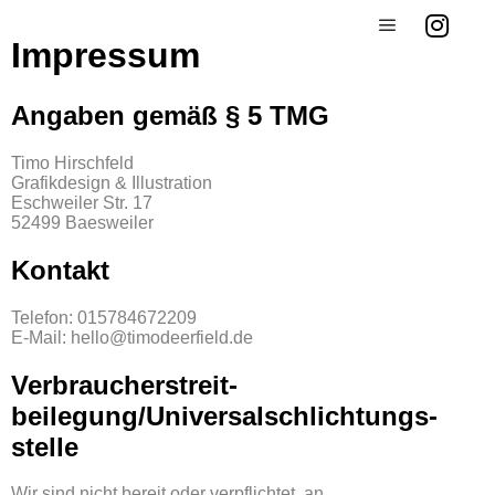
Impressum
Angaben gemäß § 5 TMG
Timo Hirschfeld
Grafikdesign & Illustration
Eschweiler Str. 17
52499 Baesweiler
Kontakt
Telefon: 015784672209
E-Mail: hello@timodeerfield.de
Verbraucher­streit­
beilegung/Universal­schlichtungs­
stelle
Wir sind nicht bereit oder verpflichtet, an